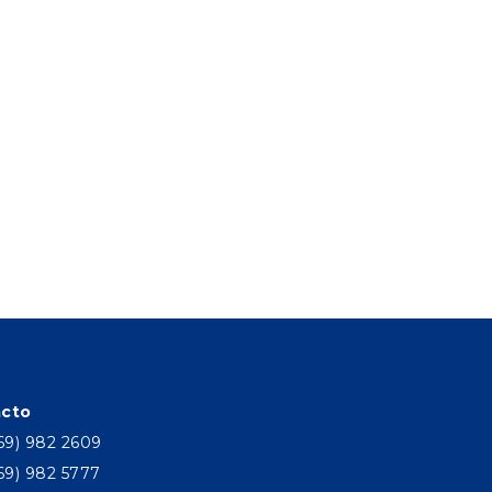
cto
69) 982 2609
69) 982 5777